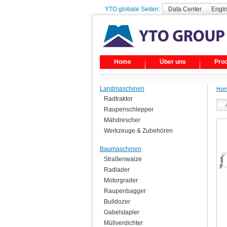
YTO globale Seiten:
Data Center
Engli
Home
Über uns
Pro
Landmaschinen
Ho
Radtraktor
Raupenschlepper
Mähdrescher
Werkzeuge & Zubehören
Baumaschinen
Straßenwalze
Radlader
Motorgrader
Raupenbagger
Bulldozer
Gabelstapler
Müllverdichter