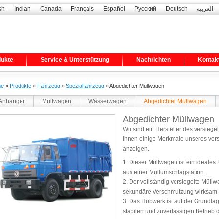
sh
Indian
Canada
Français
Español
Русский
Deutsch
العربية
dukte
Service & Unterstützung
Nachrichten
Kontak
me
»
Produkte
»
Fahrzeug
»
Spezialfahrzeug
» Abgedichter Müllwagen
Anhänger
Müllwagen
Wasserwagen
Abgedichter Müllwagen
Abgedichter Müllwagen
Wir sind ein Hersteller des versiege
Ihnen einige Merkmale unseres vers
anzeigen.
1. Dieser Müllwagen ist ein ideales
aus einer Müllumschlagstation.
2. Der vollständig versiegelte Müllw
sekundäre Verschmutzung wirksam 
3. Das Hubwerk ist auf der Grundla
stabilen und zuverlässigen Betrieb 