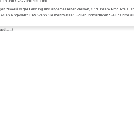
chen und CCC zertifiziert sind.
en zuverlässiger Leistung und angemessener Preisen, sind unsere Produkte ausgieb
 Asien eingesetzt, usw. Wenn Sie mehr wissen wollen, kontaktieren Sie uns bitte auf
eedback