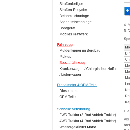
Straßenfertiger
Straßen-Recycler
Betonmischanlage
Asphaltmischanlage
4. 
Bohrgerät
5. 
Mobiles Kraftwerk
Spe
Fahrzeug
Mo
Muldenkipper im Bergbau
Di
Pick-up
Ch
Spezialfahrzeug
Mo
Krankenwagen / Chiurgischer Notfall
Mot
/ Lieferwagen
Max
Le
Dieselmotor & OEM Teile
Ne
Dieselmotor
Ra
OEM Teile
Kap
Schnelle Verbindung
Die
2WD Traktor (2-Rad Antrieb Traktor)
Als
4WD Traktor (4-Rad Antrieb Traktor)
bre
Wassergekühlter Motor