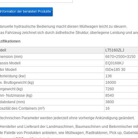
Manuelle hydraulische Bedienung macht diesen Müllwagen leicht zu steuern.
Das Fahrzeug zeichnet sich durch ästhetische Struktur, überlegene Leistung und 
zifikationen
dell
LT5160ZLJ
mension (mm)
6670×2500×3150
assis Modell
EQ3168KJ
tor Modell
ISDe185 30
orleistung (kw)
136
. Bruttogewicht (kg)
16000
ergewicht (kg)
7260
nn- Nutzmasse (kg)
8540
dabstand (mm)
3800
azität des Containers (m³)
16
 technischen Parameter werden jederzeit ohne vorherige Ankündigung geändert.
 Hersteller und Lieferant der Landmaschinen, Baumaschinen und Betonmischer mit
ite Palette von Produkten anbieten, wie Müllwagen, Radtraktoren, Pick up, Gabelsta