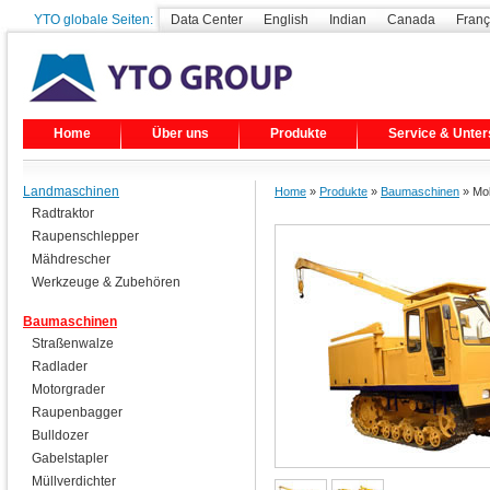
YTO globale Seiten:
Data Center
English
Indian
Canada
Franç
Home
Über uns
Produkte
Service & Unter
Landmaschinen
Home
»
Produkte
»
Baumaschinen
» Mob
Radtraktor
Raupenschlepper
Mähdrescher
Werkzeuge & Zubehören
Baumaschinen
Straßenwalze
Radlader
Motorgrader
Raupenbagger
Bulldozer
Gabelstapler
Müllverdichter