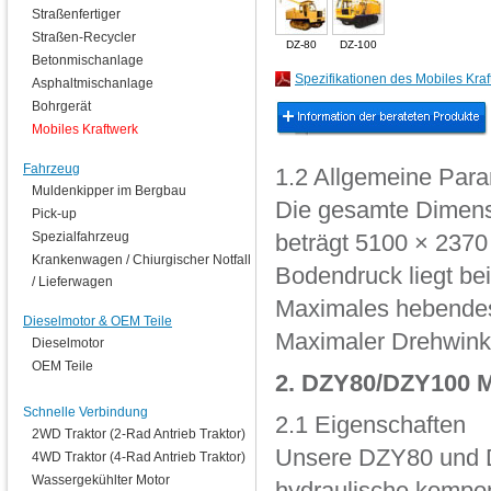
Straßenfertiger
Straßen-Recycler
DZ-80
DZ-100
Betonmischanlage
Spezifikationen des Mobiles Kra
Asphaltmischanlage
Bohrgerät
Mobiles Kraftwerk
Fahrzeug
1.2 Allgemeine Par
Muldenkipper im Bergbau
Die gesamte Dimens
Pick-up
Spezialfahrzeug
beträgt 5100 × 237
Krankenwagen / Chiurgischer Notfall
Bodendruck liegt bei
/ Lieferwagen
Maximales hebendes
Dieselmotor & OEM Teile
Maximaler Drehwinke
Dieselmotor
OEM Teile
2. DZY80/DZY100 M
Schnelle Verbindung
2.1 Eigenschaften
2WD Traktor (2-Rad Antrieb Traktor)
Unsere DZY80 und D
4WD Traktor (4-Rad Antrieb Traktor)
Wassergekühlter Motor