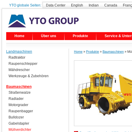
YTO globale Seiten:
Data Center
English
Indian
Canada
Franç
Home
Über uns
Produkte
Service & Unter
Landmaschinen
Home
»
Produkte
»
Baumaschinen
» Mül
Radtraktor
Raupenschlepper
Mähdrescher
Werkzeuge & Zubehören
Baumaschinen
Straßenwalze
Radlader
Motorgrader
Raupenbagger
Bulldozer
Gabelstapler
Müllverdichter