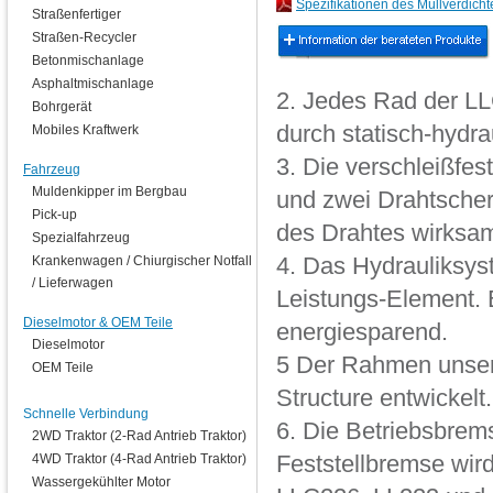
Spezifikationen des Müllverdicht
Straßenfertiger
Straßen-Recycler
Betonmischanlage
Asphaltmischanlage
2. Jedes Rad der L
Bohrgerät
durch statisch-hydr
Mobiles Kraftwerk
3. Die verschleißfes
Fahrzeug
Muldenkipper im Bergbau
und zwei Drahtscher
Pick-up
des Drahtes wirksam
Spezialfahrzeug
Krankenwagen / Chiurgischer Notfall
4. Das Hydrauliksys
/ Lieferwagen
Leistungs-Element. E
Dieselmotor & OEM Teile
energiesparend.
Dieselmotor
5 Der Rahmen unsere
OEM Teile
Structure entwickelt.
Schnelle Verbindung
6. Die Betriebsbrem
2WD Traktor (2-Rad Antrieb Traktor)
4WD Traktor (4-Rad Antrieb Traktor)
Feststellbremse wird
Wassergekühlter Motor