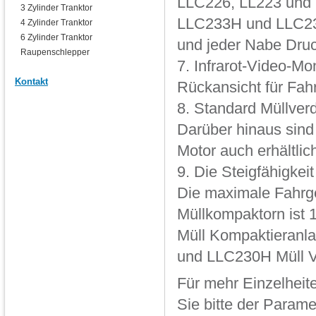
LLC226, LL223 und 
3 Zylinder Tranktor
LLC233H und LLC230
4 Zylinder Tranktor
6 Zylinder Tranktor
und jeder Nabe Druc
Raupenschlepper
7. Infrarot-Video-M
Kontakt
Rückansicht für Fah
8. Standard Müllverd
Darüber hinaus sin
Motor auch erhältlic
9. Die Steigfähigke
Die maximale Fahrg
Müllkompaktorn ist 
Müll Kompaktieranla
und LLC230H Müll Ve
Für mehr Einzelhei
Sie bitte der Parame