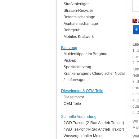
Straßenfertiger
Straßen-Recycler
Betonmischanlage
Asphaltmischanlage
Bohrgerät
Mobiles Kraftwerk
Eig
Fahrzeug
1. 
Muldenkipper im Bergbau
der
Pick-up
2. 
Spezialfahrzeug
Kon
Krankenwagen / Chiurgischer Notfall
red
/ Lieferwagen
3. 
err
Dieselmotor & OEM Teile
ele
Dieselmotor
4. 
OEM Teile
gut
5. D
Schnelle Verbindung
Wir
2WD Traktor (2-Rad Antrieb Traktor)
Mäh
4WD Traktor (4-Rad Antrieb Traktor)
Wassergekühlter Motor
Wen