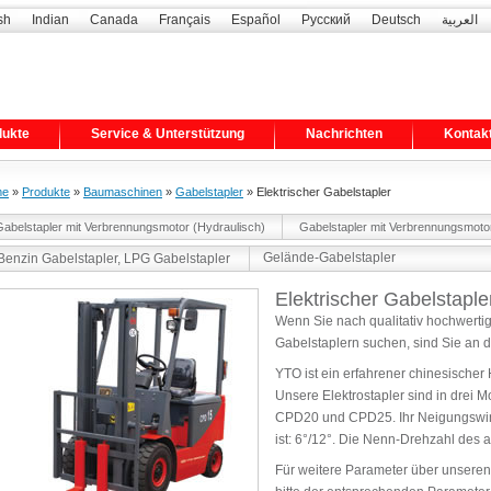
sh
Indian
Canada
Français
Español
Русский
Deutsch
العربية
dukte
Service & Unterstützung
Nachrichten
Kontak
me
»
Produkte
»
Baumaschinen
»
Gabelstapler
» Elektrischer Gabelstapler
Gabelstapler mit Verbrennungsmotor (Hydraulisch)
Gabelstapler mit Verbrennungsmoto
Gelände-Gabelstapler
Benzin Gabelstapler, LPG Gabelstapler
Elektrischer Gabelstaple
Wenn Sie nach qualitativ hochwertig
Gabelstaplern suchen, sind Sie an de
YTO ist ein erfahrener chinesischer 
Unsere Elektrostapler sind in drei M
CPD20 und CPD25. Ihr Neigungswink
ist: 6°/12°. Die Nenn-Drehzahl des a
Für weitere Parameter über unseren