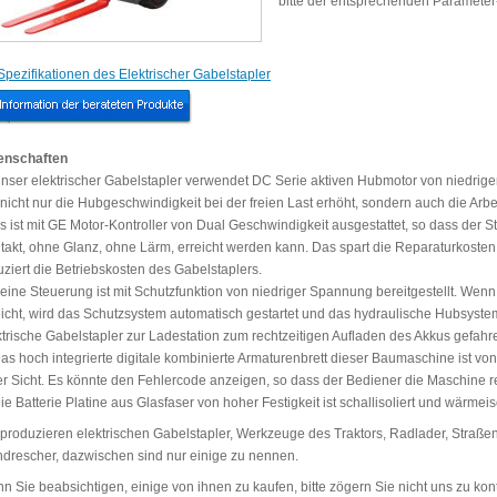
bitte der entsprechenden Parameter
Spezifikationen des Elektrischer Gabelstapler
enschaften
Unser elektrischer Gabelstapler verwendet DC Serie aktiven Hubmotor von niedr
 nicht nur die Hubgeschwindigkeit bei der freien Last erhöht, sondern auch die Arbe
Es ist mit GE Motor-Kontroller von Dual Geschwindigkeit ausgestattet, so dass der
takt, ohne Glanz, ohne Lärm, erreicht werden kann. Das spart die Reparaturkosten
uziert die Betriebskosten des Gabelstaplers.
Seine Steuerung ist mit Schutzfunktion von niedriger Spannung bereitgestellt. Wen
eicht, wird das Schutzsystem automatisch gestartet und das hydraulische Hubsystem
ktrische Gabelstapler zur Ladestation zum rechtzeitigen Aufladen des Akkus gefah
Das hoch integrierte digitale kombinierte Armaturenbrett dieser Baumaschine ist vo
er Sicht. Es könnte den Fehlercode anzeigen, so dass der Bediener die Maschine re
ie Batterie Platine aus Glasfaser von hoher Festigkeit ist schallisoliert und wärmeiso
 produzieren elektrischen Gabelstapler, Werkzeuge des Traktors, Radlader, Straß
drescher, dazwischen sind nur einige zu nennen.
n Sie beabsichtigen, einige von ihnen zu kaufen, bitte zögern Sie nicht uns zu kont