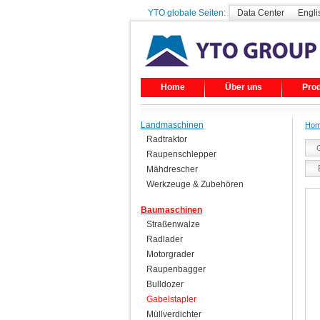
YTO globale Seiten:
Data Center
Engli
Home
Über uns
Pro
Landmaschinen
Ho
Radtraktor
Raupenschlepper
Mähdrescher
Werkzeuge & Zubehören
Baumaschinen
Straßenwalze
Radlader
Motorgrader
Raupenbagger
Bulldozer
Gabelstapler
Müllverdichter