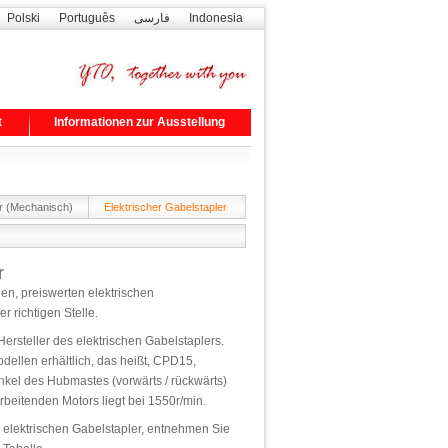
Polski
Português
فارسی
Indonesia
t
Informationen zur Ausstellung
r (Mechanisch)
Elektrischer Gabelstapler
r
en, preiswerten elektrischen
r richtigen Stelle.
Hersteller des elektrischen Gabelstaplers.
odellen erhältlich, das heißt, CPD15,
el des Hubmastes (vorwärts / rückwärts)
rbeitenden Motors liegt bei 1550r/min.
 elektrischen Gabelstapler, entnehmen Sie