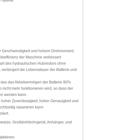
-Tabelle.
iger Geschwindigkeit und hohem Drehmoment,
itseffizienz der Maschine verbessert.
 Start des hydraulischen Hubmotors ohne
, verlängert die Lebensdauer der Batterie und
n das das Ableitvermögen der Batterie 80%
 nicht mehr funktionieren wird, so dass der
ren werden kann.
n hoher Zuverlässigkeit, hoher Genauigkeit und
chtzeitig reparieren kann.
liert.
enwalze, Großdrehbohrgerät, Anhänger, und
aktieren.