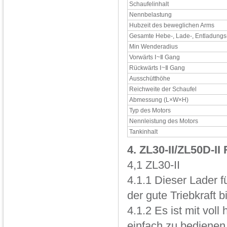
Schaufelinhalt
Nennbelastung
Hubzeit des beweglichen Arms
Gesamte Hebe-, Lade-, Entladungs
Min Wenderadius
Vorwärts Ⅰ~Ⅱ Gang
Rückwärts Ⅰ~Ⅱ Gang
Ausschütthöhe
Reichweite der Schaufel
Abmessung (L×W×H)
Typ des Motors
Nennleistung des Motors
Tankinhalt
4. ZL30-II/ZL50D-II
4,1 ZL30-II
4.1.1 Dieser Lader 
der gute Triebkraft 
4.1.2 Es ist mit vol
einfach zu bedienen 