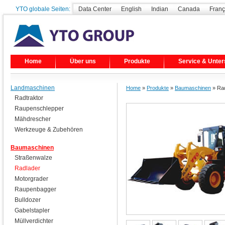
YTO globale Seiten:
Data Center
English
Indian
Canada
Franç
Home
Über uns
Produkte
Service & Unter
Landmaschinen
Home
»
Produkte
»
Baumaschinen
» Rad
Radtraktor
Raupenschlepper
Mähdrescher
Werkzeuge & Zubehören
Baumaschinen
Straßenwalze
Radlader
Motorgrader
Raupenbagger
Bulldozer
Gabelstapler
Müllverdichter