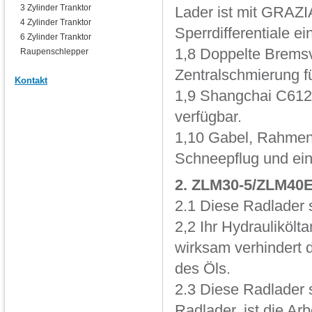
3 Zylinder Tranktor
Lader ist mit GRAZ
4 Zylinder Tranktor
Sperrdifferentiale ei
6 Zylinder Tranktor
1,8 Doppelte Bremsv
Raupenschlepper
Zentralschmierung f
Kontakt
1,9 Shangchai C612
verfügbar.
1,10 Gabel, Rahmen 
Schneepflug und eini
2. ZLM30-5/ZLM40
2.1 Diese Radlader s
2,2 Ihr Hydraulikölt
wirksam verhindert d
des Öls.
2.3 Diese Radlader 
Radlader, ist die Arb