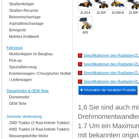
Straßenfertiger
Straßen-Recycler
ZL30-Ⅱ
ZL30F
ZL50D-Ⅱ
ZL50F
Betonmischanlage
Asphaltmischanlage
Bohrgerät
955
Mobiles Kraftwerk
Fahrzeug
Muldenkipper im Bergbau
Spezifikationen des Radlader
Pick-up
Spezifikationen des Radlader(ZL3
Spezialfahrzeug
Spezifikationen des Radlader(Z
Krankenwagen / Chiurgischer Notfall
/ Lieferwagen
Spezifikationen des Radlader(
Dieselmotor & OEM Teile
Dieselmotor
OEM Teile
1,6 Sie sind auch m
Drehmomentwandler
Schnelle Verbindung
2WD Traktor (2-Rad Antrieb Traktor)
1.7 Um ein Maximum 
4WD Traktor (4-Rad Antrieb Traktor)
mit bekannten orig
Wassergekühlter Motor