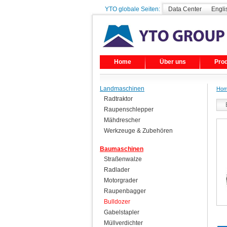
YTO globale Seiten:
Data Center
Engli
Home
Über uns
Pro
Landmaschinen
Ho
Radtraktor
Raupenschlepper
Mähdrescher
Werkzeuge & Zubehören
Baumaschinen
Straßenwalze
Radlader
Motorgrader
Raupenbagger
Bulldozer
Gabelstapler
Müllverdichter