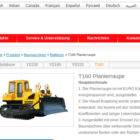
sh
Indian
Canada
Français
Español
Русский
Deutsch
العربية
dukte
Service & Unterstützung
Nachrichten
Kontak
me
»
Produkte
»
Baumaschinen
»
Bulldozer
» T160 Planierraupe
Bulldozer
YD230
YD160
YD320
T160
T160 Planierraupe
Hauptmerkmale
1. Die Planierraupe ist mit EURO II
energiesparend sind, ausgestattet.
2. Die Haupt-Kupplung wurde ursprü
entwickelt. Sie kommt mit den Vort
Koeffizienten und langer Lebensdau
3. Ausgestattet mit einer Drossel zu
Baumaschine über verbesserte Sich
unebenene Boden oder der Rampe f