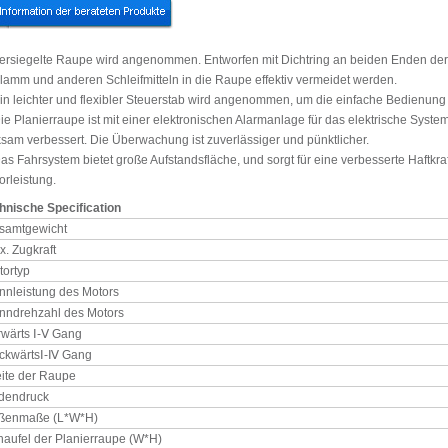
Versiegelte Raupe wird angenommen. Entworfen mit Dichtring an beiden Enden de
lamm und anderen Schleifmitteln in die Raupe effektiv vermeidet werden.
Ein leichter und flexibler Steuerstab wird angenommen, um die einfache Bedienung
Die Planierraupe ist mit einer elektronischen Alarmanlage für das elektrische Syste
ksam verbessert. Die Überwachung ist zuverlässiger und pünktlicher.
Das Fahrsystem bietet große Aufstandsfläche, und sorgt für eine verbesserte Haftkra
orleistung.
hnische Specification
samtgewicht
. Zugkraft
tortyp
nnleistung des Motors
nndrehzahl des Motors
rwärts Ⅰ-Ⅴ Gang
ckwärtsⅠ-Ⅳ Gang
eite der Raupe
dendruck
ßenmaße (L*W*H)
haufel der Planierraupe (W*H)