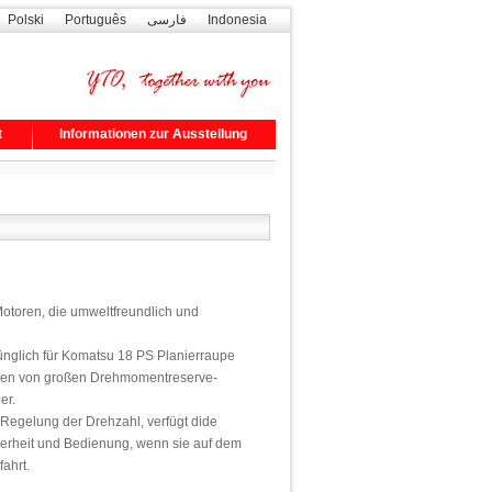
Polski
Português
فارسی
Indonesia
t
Informationen zur Ausstellung
 Motoren, die umweltfreundlich und
nglich für Komatsu 18 PS Planierraupe
eilen von großen Drehmomentreserve-
er.
r Regelung der Drehzahl, verfügt dide
erheit und Bedienung, wenn sie auf dem
ahrt.