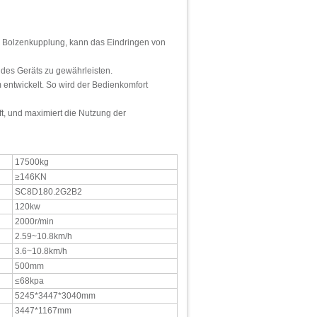
r Bolzenkupplung, kann das Eindringen von
 des Geräts zu gewährleisten.
m entwickelt. So wird der Bedienkomfort
ft, und maximiert die Nutzung der
17500kg
≥146KN
SC8D180.2G2B2
120kw
2000r/min
2.59~10.8km/h
3.6~10.8km/h
500mm
≤68kpa
5245*3447*3040mm
3447*1167mm