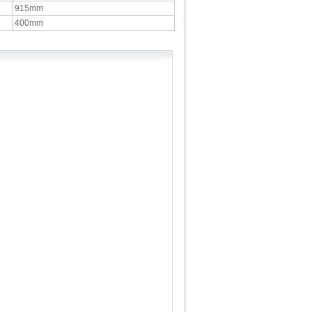
915mm
400mm