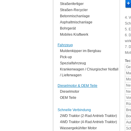
Straßenfertiger
Straßen-Recycler
Betonmischanlage
4. 
Asphaltmischanlage
Sch
Bohrgerät
5. 
Mobiles Kraftwerk
6. 
wir
Fahrzeug
7. 
Muldenkipper im Bergbau
Mot
Pick-up
Tec
Spezialfahrzeug
Ge
Krankenwagen / Chiurgischer Notfall
Max
/ Lieferwagen
Mo
Ne
Dieselmotor & OEM Teile
Dieselmotor
Ne
OEM Teile
Vo
Rü
Schnelle Verbindung
Br
2WD Traktor (2-Rad Antrieb Traktor)
Bo
4WD Traktor (4-Rad Antrieb Traktor)
Au
Wassergekühlter Motor
Sc