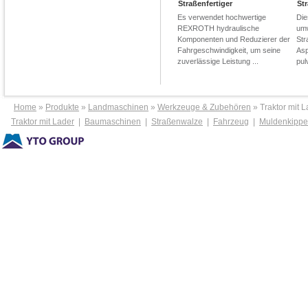
Straßenfertiger
St
Es verwendet hochwertige
Die
REXROTH hydraulische
umw
Komponenten und Reduzierer der
Str
Fahrgeschwindigkeit, um seine
Asp
zuverlässige Leistung ...
pul
Home
»
Produkte
»
Landmaschinen
»
Werkzeuge & Zubehören
» Traktor mit L
Traktor mit Lader
|
Baumaschinen
|
Straßenwalze
|
Fahrzeug
|
Muldenkippe