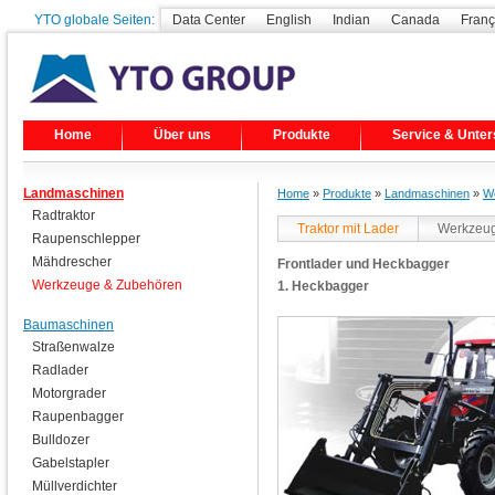
YTO globale Seiten:
Data Center
English
Indian
Canada
Franç
Home
Über uns
Produkte
Service & Unter
Landmaschinen
Home
»
Produkte
»
Landmaschinen
»
W
Radtraktor
Traktor mit Lader
Werkzeug
Raupenschlepper
Mähdrescher
Frontlader und Heckbagger
Werkzeuge & Zubehören
1. Heckbagger
Baumaschinen
Straßenwalze
Radlader
Motorgrader
Raupenbagger
Bulldozer
Gabelstapler
Müllverdichter