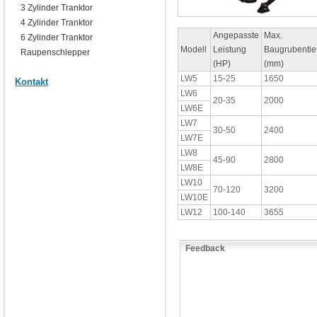
3 Zylinder Tranktor
4 Zylinder Tranktor
Angepasste
Max.
6 Zylinder Tranktor
Modell
Leistung
Baugrubentie
Raupenschlepper
(HP)
(mm)
LW5
15-25
1650
Kontakt
LW6
20-35
2000
LW6E
LW7
30-50
2400
LW7E
LW8
45-90
2800
LW8E
LW10
70-120
3200
LW10E
LW12
100-140
3655
Feedback