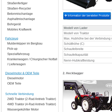
Straßenfertiger
Straßen-Recycler
Betonmischanlage
Asphaltmischanlage
Bohrgerät
Modell von Lader
Mobiles Kraftwerk
Modell von Traktor
Fahrzeug
Max. Hubhöhe bei der Verbindung 
Muldenkipper im Bergbau
Schütthöhe (C)
Pick-up
Schaufelbreite
Spezialfahrzeug
Schaufelkapazität
Krankenwagen / Chiurgischer Notfall
Nenn-Hubkraftleistung
/ Lieferwagen
Dieselmotor & OEM Teile
2. Heckbagger
Dieselmotor
OEM Teile
Schnelle Verbindung
2WD Traktor (2-Rad Antrieb Traktor)
4WD Traktor (4-Rad Antrieb Traktor)
Wassergekühlter Motor