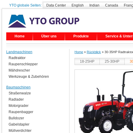
YTO globale Seiten:
Data Center
English
Indian
Canada
Franç
Home
Über uns
Produkte
Service & Unter
Landmaschinen
Home
»
Rückblick
» 30-35HP Radtrakto
Radtraktor
18-25HP
25-30HP
3
Raupenschlepper
Mähdrescher
Werkzeuge & Zubehören
Baumaschinen
Straßenwalze
Radlader
Motorgrader
Raupenbagger
Bulldozer
Gabelstapler
Müllverdichter