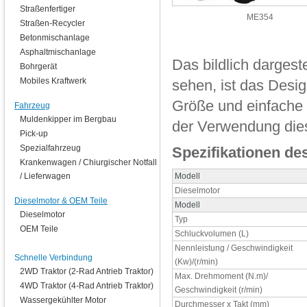
Straßenfertiger
ME354
Straßen-Recycler
Betonmischanlage
Asphaltmischanlage
Das bildlich dargest
Bohrgerät
Mobiles Kraftwerk
sehen, ist das Desi
Größe und einfache
Fahrzeug
Muldenkipper im Bergbau
der Verwendung die
Pick-up
Spezialfahrzeug
Spezifikationen de
Krankenwagen / Chiurgischer Notfall
/ Lieferwagen
Modell
Dieselmotor
Dieselmotor & OEM Teile
Modell
Dieselmotor
Typ
OEM Teile
Schluckvolumen (L)
Nennleistung / Geschwindigkeit
Schnelle Verbindung
(Kw)/(r/min)
2WD Traktor (2-Rad Antrieb Traktor)
Max. Drehmoment (N.m)/
4WD Traktor (4-Rad Antrieb Traktor)
Geschwindigkeit (r/min)
Wassergekühlter Motor
Durchmesser x Takt (mm)