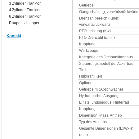
3 Zylinder Tranktor
Getriebe
4 Zylinder Tranktor
Gangschaltung, vorwärts/rückwärts
6 Zylinder Tranktor
Drehzahlbereich (Km/h),
Raupenschlepper
vorwärts/rückwärts
PTO Leistung (Kw)
Kontakt
PTO Drehzahl (r/min)
Kupplung
Werkzeuge
Kategorie des Dreipunktanbaus
Steuerungsmodell der Ackerbau-
Tiefe
Hubkraft (KN)
Optionen
Getriebe mit Abschwächer
Hydraulischer Ausgang
Einstellungsmodus, Hinterrad
Kupplung
Dimension, Mass, Antrieb
Typ des Antriebs
Gesamte Dimensionen (LxWxH)
(mm)