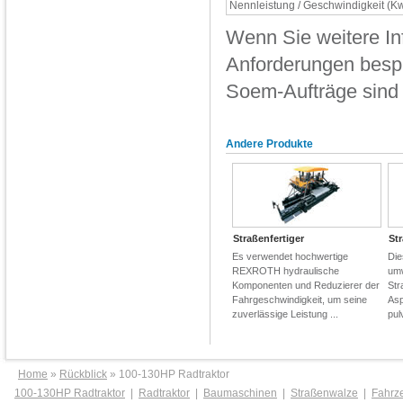
Nennleistung / Geschwindigkeit (Kw
Wenn Sie weitere In
Anforderungen bespr
Soem-Aufträge sind
Andere Produkte
Straßenfertiger
St
Es verwendet hochwertige
Die
REXROTH hydraulische
umw
Komponenten und Reduzierer der
Str
Fahrgeschwindigkeit, um seine
Asp
zuverlässige Leistung ...
pul
Home
»
Rückblick
» 100-130HP Radtraktor
100-130HP Radtraktor
|
Radtraktor
|
Baumaschinen
|
Straßenwalze
|
Fahrz