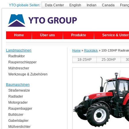
YTO globale Seiten:
Data Center
English
Indian
Canada
Franç
Home
Über uns
Produkte
Service & Unter
Landmaschinen
Home
»
Rückblick
» 100-130HP Radtrak
Radtraktor
18-25HP
25-30HP
3
Raupenschlepper
Mähdrescher
Werkzeuge & Zubehören
Baumaschinen
Straßenwalze
Radlader
Motorgrader
Raupenbagger
Bulldozer
Gabelstapler
Müllverdichter