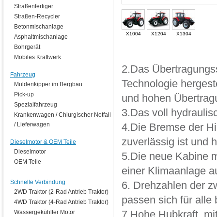
Straßenfertiger
Straßen-Recycler
Betonmischanlage
X1004
X1204
X1304
Asphaltmischanlage
Bohrgerät
Mobiles Kraftwerk
2.Das Übertragungss
Fahrzeug
Technologie hergeste
Muldenkipper im Bergbau
Pick-up
und hohen Übertragu
Spezialfahrzeug
3.Das voll hydraulis
Krankenwagen / Chiurgischer Notfall
/ Lieferwagen
4.Die Bremse der H
zuverlässig ist und h
Dieselmotor & OEM Teile
Dieselmotor
5.Die neue Kabine mi
OEM Teile
einer Klimaanlage a
Schnelle Verbindung
6. Drehzahlen der z
2WD Traktor (2-Rad Antrieb Traktor)
passen sich für alle 
4WD Traktor (4-Rad Antrieb Traktor)
Wassergekühlter Motor
7.Hohe Hubkraft, mi