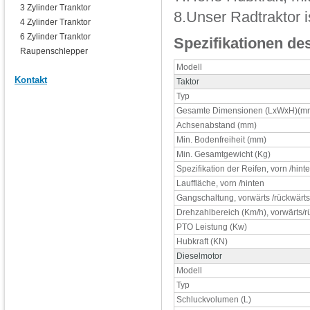
3 Zylinder Tranktor
8.Unser Radtraktor i
4 Zylinder Tranktor
6 Zylinder Tranktor
Spezifikationen de
Raupenschlepper
Modell
Kontakt
Taktor
Typ
Gesamte Dimensionen (LxWxH)(m
Achsenabstand (mm)
Min. Bodenfreiheit (mm)
Min. Gesamtgewicht (Kg)
Spezifikation der Reifen, vorn /hint
Lauffläche, vorn /hinten
Gangschaltung, vorwärts /rückwärts
Drehzahlbereich (Km/h), vorwärts/r
PTO Leistung (Kw)
Hubkraft (KN)
Dieselmotor
Modell
Typ
Schluckvolumen (L)