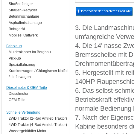
Straßenfertiger
Straßen-Recycler
Betonmischanlage
Asphaltmischanlage
3. Die Landmaschine 
Bohrgerät
Mobiles Kraftwerk
umfangreiche Verwe
4. Die 14' nasse Zw
Fahrzeug
Muldenkipper im Bergbau
Bremsscheibe mit Dä
Pick-up
Drehmomentübertrag
Spezialfahrzeug
Krankenwagen / Chiurgischer Notfall
5. Hergestellt mit r
/ Lieferwagen
140HP Raupenschlep
Dieselmotor & OEM Teile
6. Das selbst-schmi
Dieselmotor
Betriebskraft effekt
OEM Teile
normale Bedienung b
Schnelle Verbindung
7. Nach der Eigensc
2WD Traktor (2-Rad Antrieb Traktor)
4WD Traktor (4-Rad Antrieb Traktor)
Kabine besonders du
Wassergekühlter Motor