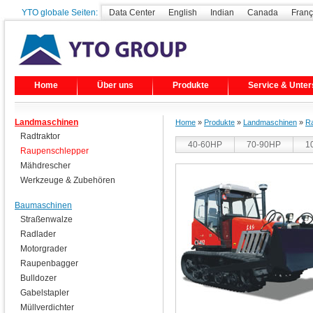
YTO globale Seiten:
Data Center
English
Indian
Canada
Franç
Home
Über uns
Produkte
Service & Unter
Landmaschinen
Home
»
Produkte
»
Landmaschinen
»
R
Radtraktor
40-60HP
70-90HP
1
Raupenschlepper
Mähdrescher
Werkzeuge & Zubehören
Baumaschinen
Straßenwalze
Radlader
Motorgrader
Raupenbagger
Bulldozer
Gabelstapler
Müllverdichter