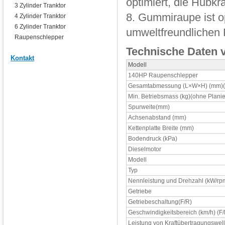
optimiert, die Hubkr
3 Zylinder Tranktor
8. Gummiraupe ist o
4 Zylinder Tranktor
6 Zylinder Tranktor
umweltfreundlichen
Raupenschlepper
Technische Daten 
Kontakt
Modell
140HP Raupenschlepper
Gesamtabmessung (L×W×H) (mm)(o
Min. Betriebsmass (kg)(ohne Planie
Spurweite(mm)
Achsenabstand (mm)
Kettenplatte Breite (mm)
Bodendruck (kPa)
Dieselmotor
Modell
Typ
Nennleistung und Drehzahl (kW/rp
Getriebe
Getriebeschaltung(F/R)
Geschwindigkeitsbereich (km/h) (F/
Leistung von Kraftübertragungswel